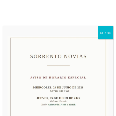
661 79 63 24
info@sorrentonovias.com
CERRAR
MODELO 502
PRECIO: CONSULTAR EN TIENDA
PEDIR CITA