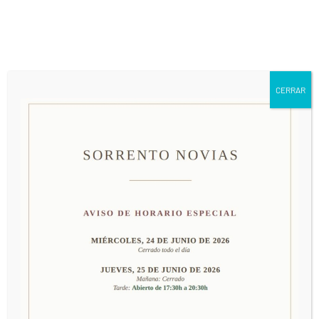
661 79 63 24
info@sorrentonovias.com
CERRAR
MODELO 50525
PRECIO: CONSULTAR EN TIENDA