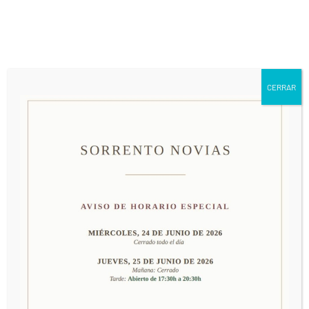
661 79 63 24
info@sorrentonovias.com
CERRAR
MODELO 52549
PRECIO: CONSULTAR EN TIENDA