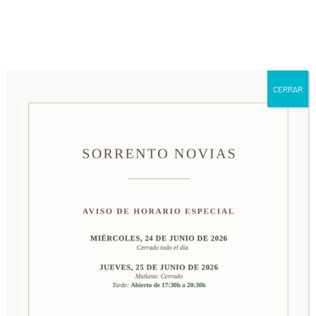
661 79 63 24
info@sorrentonovias.com
CERRAR
MODELO 5267
PRECIO: 185€