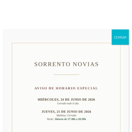
661 79 63 24
info@sorrentonovias.com
CERRAR
MODELO AC2333
PRECIO: CONSULTAR EN TIENDA