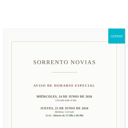
661 79 63 24
info@sorrentonovias.com
CERRAR
MODELO BE 996
PRECIO: CONSULTAR EN TIENDA