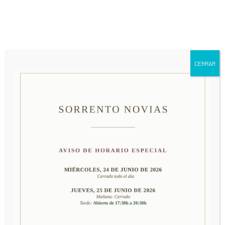
661 79 63 24
info@sorrentonovias.com
CERRAR
MODELO JE-30
PRECIO: CONSULTAR EN TIENDA