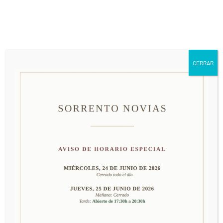
661 79 63 24
info@sorrentonovias.com
CERRAR
MODELO 99592
PRECIO: CONSULTAR EN TIENDA